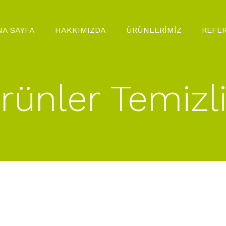
NA SAYFA
HAKKIMIZDA
ÜRÜNLERİMİZ
REFE
rünler Temizl