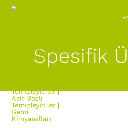
A
Spesifik Ü