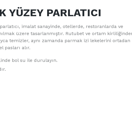
K YÜZEY PARLATICI
arlatıcı, imalat sanayinde, otellerde, restoranlarda ve
ılmak üzere tasarlanmıştır. Rutubet ve ortam kirliliğinde
ayca temizler, aynı zamanda parmak izi lekelerini ortadan
l pasları alır.
inde bol su ile durulayın.
ır.