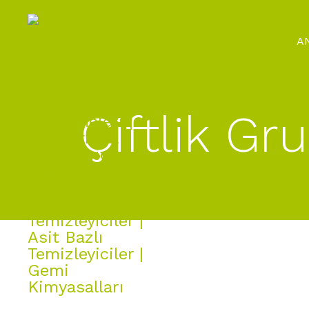
A
Çiftlik Gr